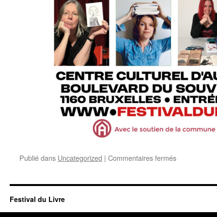
sur
Publié dans
Uncategorized
|
Commentaires fermés
Festival
du
Livre
à
Festival du Livre
AUDERGHE
le