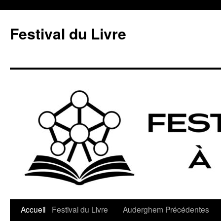
Aller
au
Festival du Livre
contenu
Accueil
Festival du Livre
Auderghem
Précédentes